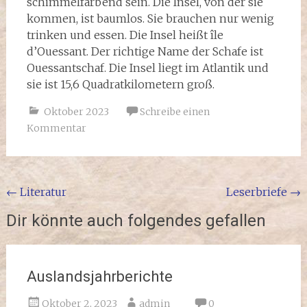
schimmelfarbend sein. Die Insel, von der sie
kommen, ist baumlos. Sie brauchen nur wenig
trinken und essen. Die Insel heißt île
d’Ouessant. Der richtige Name der Schafe ist
Ouessantschaf. Die Insel liegt im Atlantik und
sie ist 15,6 Quadratkilometern groß.
Oktober 2023
Schreibe einen
Kommentar
Beitragsnavigation
←
Literatur
Leserbriefe
→
Dir könnte auch folgendes gefallen
Auslandsjahrberichte
Oktober 2, 2023
admin
0