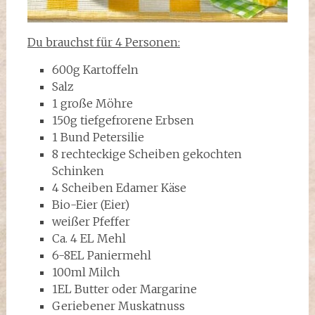
Du brauchst für 4 Personen:
600g Kartoffeln
Salz
1 große Möhre
150g tiefgefrorene Erbsen
1 Bund Petersilie
8 rechteckige Scheiben gekochten
Schinken
4 Scheiben Edamer Käse
Bio-Eier (Eier)
weißer Pfeffer
Ca. 4 EL Mehl
6-8EL Paniermehl
100ml Milch
1EL Butter oder Margarine
Geriebener Muskatnuss