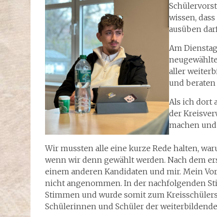
Schülervorst
wissen, dass
ausüben darf
Am Dienstag,
neugewählten
aller weite
und beraten 
Als ich dort
der Kreisver
machen und w
Wir mussten alle eine kurze Rede halten, wa
wenn wir denn gewählt werden. Nach dem er
einem anderen Kandidaten und mir. Mein Vors
nicht angenommen. In der nachfolgenden St
Stimmen und wurde somit zum Kreisschülerspr
Schülerinnen und Schüler der weiterbildende